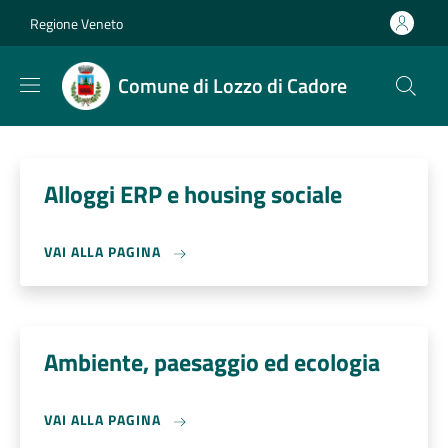
Salta al contenuto principale
Skip to footer content
Regione Veneto
Comune di Lozzo di Cadore
Alloggi ERP e housing sociale
VAI ALLA PAGINA
Ambiente, paesaggio ed ecologia
VAI ALLA PAGINA