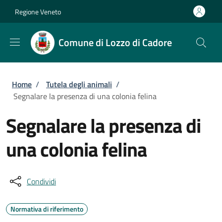
Salta al contenuto principale
Skip to footer content
Regione Veneto
Comune di Lozzo di Cadore
Briciole di pane
Home
/
Tutela degli animali
/
Segnalare la presenza di una colonia felina
Segnalare la presenza di
una colonia felina
Condividi
Normativa di riferimento