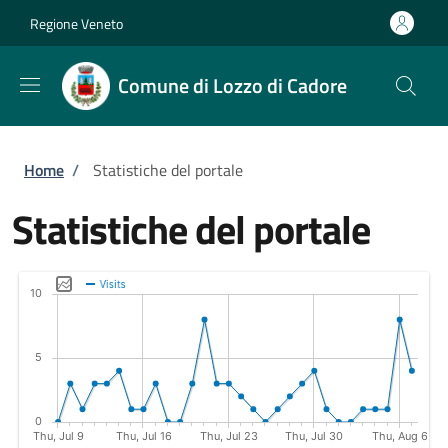
Salta al contenuto principale
Skip to footer content
Regione Veneto
Comune di Lozzo di Cadore
Briciole di pane
Home
/
Statistiche del portale
Statistiche del portale