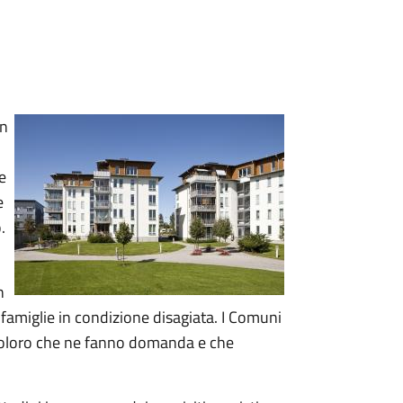
un
e
e
.
n
 famiglie in condizione disagiata. I Comuni
 a coloro che ne fanno domanda e che