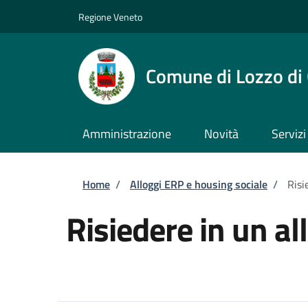
Salta al contenuto principale
Skip to footer content
Regione Veneto
Comune di Lozzo di
Amministrazione
Novità
Servizi
Briciole di pane
Home
/
Alloggi ERP e housing sociale
/
Risi
Risiedere in un a