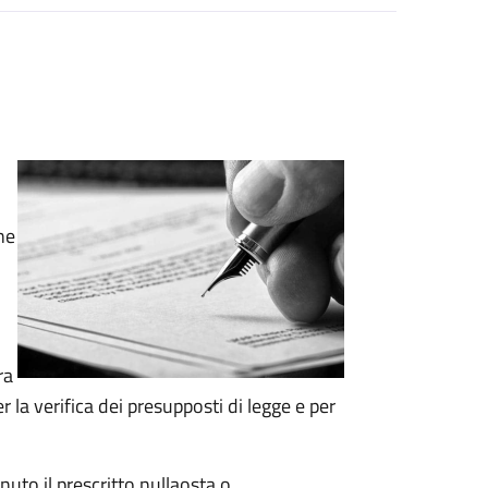
ne
ra
la verifica dei presupposti di legge e per
nuto il prescritto nullaosta o