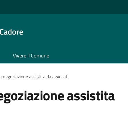
 Cadore
Vivere il Comune
a negoziazione assistita da avvocati
egoziazione assistita