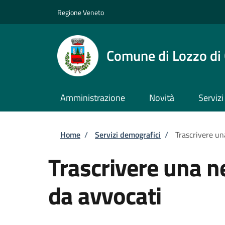
Salta al contenuto principale
Skip to footer content
Regione Veneto
Comune di Lozzo di
Amministrazione
Novità
Servizi
Briciole di pane
Home
/
Servizi demografici
/
Trascrivere un
Trascrivere una n
da avvocati