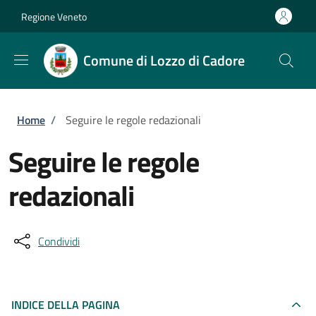
Salta al contenuto principale
Skip to footer content
Regione Veneto
Comune di Lozzo di Cadore
Briciole di pane
Home
/
Seguire le regole redazionali
Seguire le regole
redazionali
Condividi
INDICE DELLA PAGINA