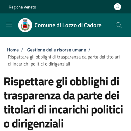
Salta al contenuto principale
Skip to footer content
Regione Veneto
Comune di Lozzo di Cadore
Briciole di pane
Home
/
Gestione delle risorse umane
/
Rispettare gli obblighi di trasparenza da parte dei titolari
di incarichi politici o dirigenziali
Rispettare gli obblighi di
trasparenza da parte dei
titolari di incarichi politici
o dirigenziali