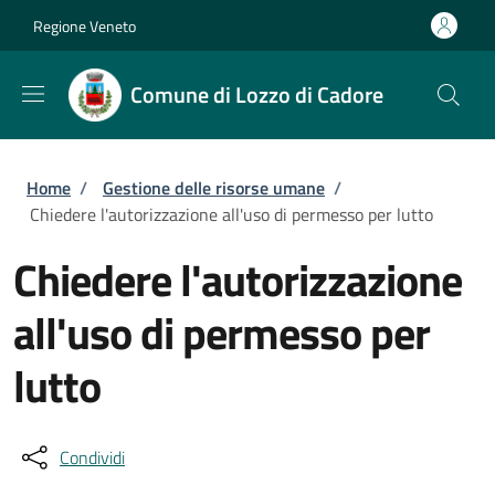
Salta al contenuto principale
Skip to footer content
Regione Veneto
Comune di Lozzo di Cadore
Briciole di pane
Home
/
Gestione delle risorse umane
/
Chiedere l'autorizzazione all'uso di permesso per lutto
Chiedere l'autorizzazione
all'uso di permesso per
lutto
Condividi