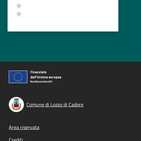
Valuta 2 stelle su 5
Valuta 1 stelle su 5
Comune di Lozzo di Cadore
Footer menu
Area riservata
Crediti