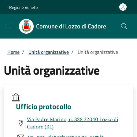
Salta al contenuto principale
Skip to footer content
Regione Veneto
Comune di Lozzo di Cadore
Briciole di pane
Home
/
Unità organizzative
/
Unità organizzative
Unità organizzative
Ufficio protocollo
Via Padre Marino, n. 328 32040 Lozzo di
Cadore (BL)
ve_pat_deposito@pec.ga-cert.it