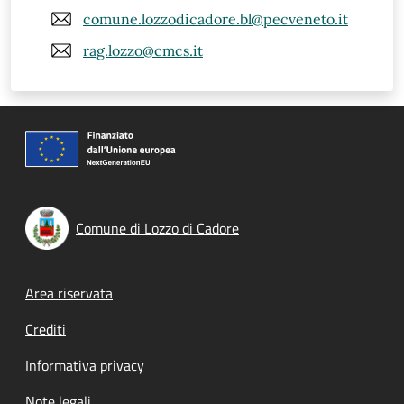
comune.lozzodicadore.bl@pecveneto.it
rag.lozzo@cmcs.it
Comune di Lozzo di Cadore
Footer menu
Area riservata
Crediti
Informativa privacy
Note legali