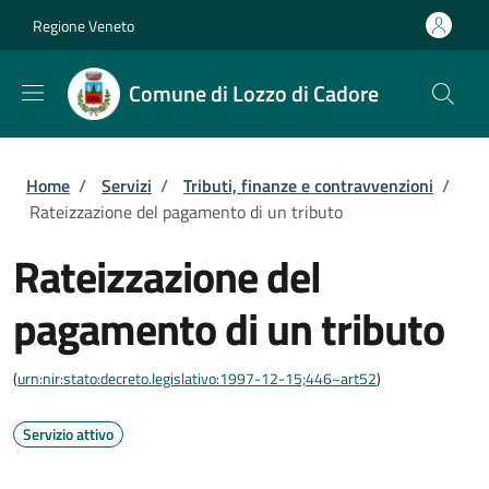
Salta al contenuto principale
Skip to footer content
Regione Veneto
Comune di Lozzo di Cadore
Briciole di pane
Home
/
Servizi
/
Tributi, finanze e contravvenzioni
/
Rateizzazione del pagamento di un tributo
Rateizzazione del
pagamento di un tributo
(
urn:nir:stato:decreto.legislativo:1997-12-15;446~art52
)
Servizio attivo