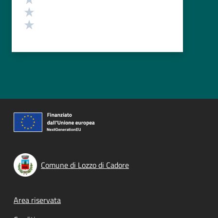
Valuta 2 stelle su 5
Valuta 1 stelle su 5
Comune di Lozzo di Cadore
Footer menu
Area riservata