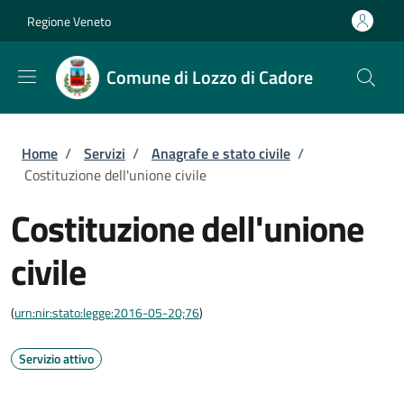
Salta al contenuto principale
Skip to footer content
Regione Veneto
Comune di Lozzo di Cadore
Briciole di pane
Home
/
Servizi
/
Anagrafe e stato civile
/
Costituzione dell'unione civile
Costituzione dell'unione
civile
(
urn:nir:stato:legge:2016-05-20;76
)
Servizio attivo