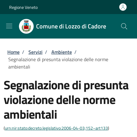
Salta al contenuto principale
Skip to footer content
Regione Veneto
Comune di Lozzo di Cadore
Briciole di pane
Home
/
Servizi
/
Ambiente
/
Segnalazione di presunta violazione delle norme
ambientali
Segnalazione di presunta
violazione delle norme
ambientali
(
urn:nir:stato:decreto.legislativo:2006-04-03;152~art133
)