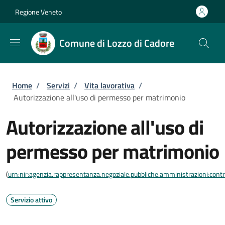
Salta al contenuto principale
Skip to footer content
Regione Veneto
Comune di Lozzo di Cadore
Briciole di pane
Home
/
Servizi
/
Vita lavorativa
/
Autorizzazione all'uso di permesso per matrimonio
Autorizzazione all'uso di
permesso per matrimonio
(
urn:nir:agenzia.rappresentanza.negoziale.pubbliche.amministrazioni:contra
Servizio attivo