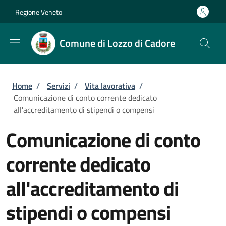
Salta al contenuto principale
Skip to footer content
Regione Veneto
Comune di Lozzo di Cadore
Briciole di pane
Home
/
Servizi
/
Vita lavorativa
/
Comunicazione di conto corrente dedicato
all'accreditamento di stipendi o compensi
Comunicazione di conto
corrente dedicato
all'accreditamento di
stipendi o compensi