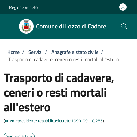
Salta al contenuto principale
Skip to footer content
Regione Veneto
Comune di Lozzo di Cadore
Briciole di pane
Home
/
Servizi
/
Anagrafe e stato civile
/
Trasporto di cadavere, ceneri o resti mortali all'estero
Trasporto di cadavere,
ceneri o resti mortali
all'estero
(
urn:nir:presidente.repubblica:decreto:1990-09-10;285
)
Servizio attivo