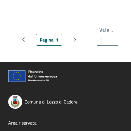
Write th
Vai a…
Pagina
1
Pagina precedente
Pagina attuale
Prossima pagina
Comune di Lozzo di Cadore
Footer menu
Area riservata