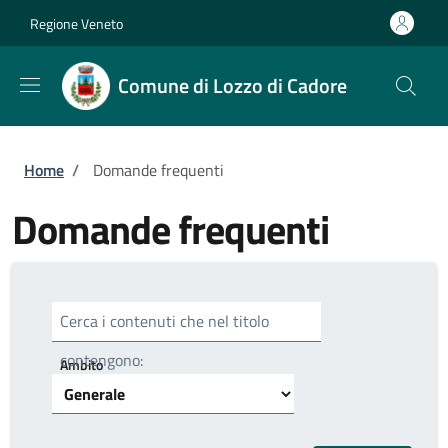
Salta al contenuto principale
Skip to footer content
Regione Veneto
Comune di Lozzo di Cadore
Briciole di pane
Home
/
Domande frequenti
Domande frequenti
Cerca i contenuti che nel titolo
contengono:
Ambito