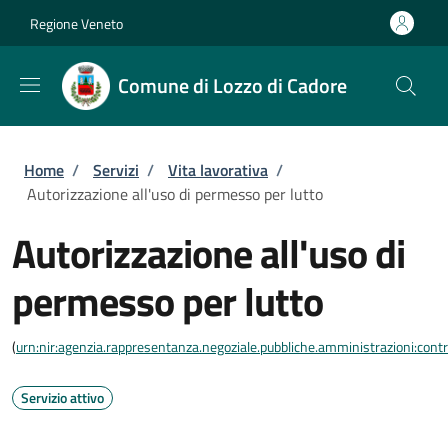
Salta al contenuto principale
Skip to footer content
Regione Veneto
Comune di Lozzo di Cadore
Briciole di pane
Home
/
Servizi
/
Vita lavorativa
/
Autorizzazione all'uso di permesso per lutto
Autorizzazione all'uso di
permesso per lutto
(
urn:nir:agenzia.rappresentanza.negoziale.pubbliche.amministrazioni:contra
Servizio attivo